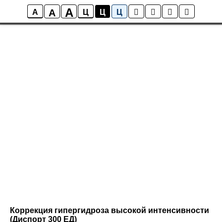
A
A
A
Ц
Ц
Ц
Коррекция гипергидроза высокой интенсивности
(Диспорт 300 ЕД)