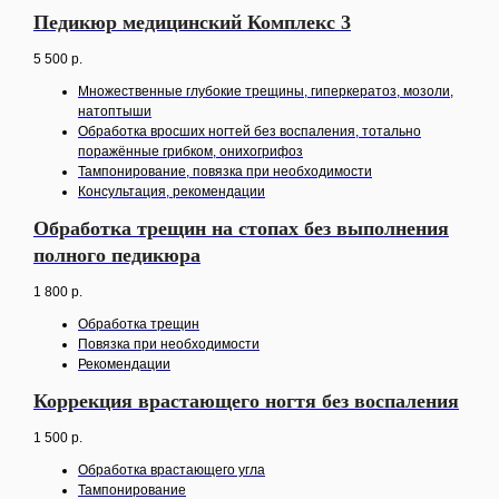
Педикюр медицинский Комплекс 3
5 500
р.
Множественные глубокие трещины, гиперкератоз, мозоли,
натоптыши
Обработка вросших ногтей без воспаления, тотально
поражённые грибком, онихогрифоз
Тампонирование, повязка при необходимости
Консультация, рекомендации
Обработка трещин на стопах без выполнения
полного педикюра
1 800
р.
Обработка трещин
Повязка при необходимости
Рекомендации
Коррекция врастающего ногтя без воспаления
1 500
р.
Обработка врастающего угла
Тампонирование