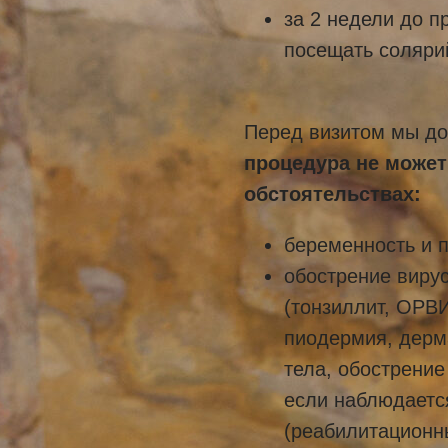
за 2 недели до п
посещать соляри
Перед визитом мы до
процедура не може
обстоятельствах:
беременность и 
обострение виру
(тонзиллит, ОРВИ
пиодермия, дерм
тела, обострение
если наблюдаетс
(реабилитационн