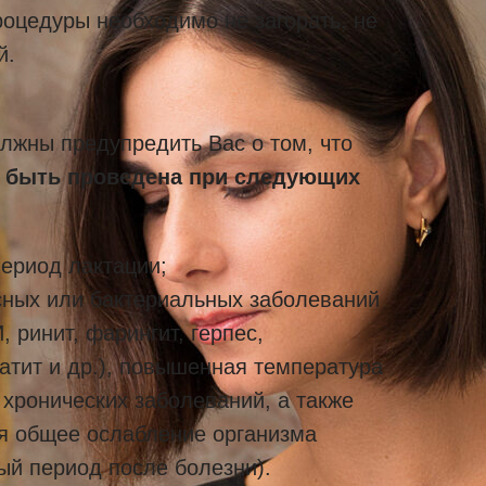
роцедуры необходимо не загорать, не
й.
лжны предупредить Вас о том, что
т быть проведена при следующих
период лактации;
сных или бактериальных заболеваний
, ринит, фарингит, герпес,
атит и др.), повышенная температура
 хронических заболеваний, а также
я общее ослабление организма
ый период после болезни).