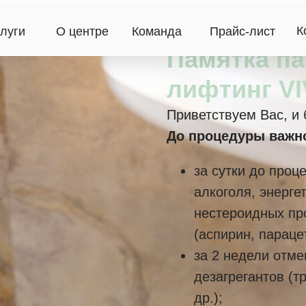
К
луги
О центре
Команда
Прайс-лист
Памятка па
лифтинг V
Приветствуем Вас, и 
До процедуры важно
за сутки до проц
алкоголя, энерге
нестероидных пр
(аспирин, параце
за 2 недели отме
дезагрегантов (т
др.);