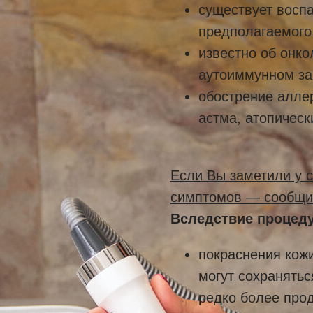
существует восп
предполагаемого
известно об онко
аутоиммунном за
обострение аллер
астма, атопическ
Если Вы заметили у 
симптомов — сообщит
Вследствие процед
покраснения кожи
могут сохранятьс
редко более про