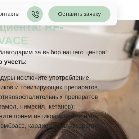
онтакты
Оставить заявку
циента: RF-
IVACE
благодарим за выбор нашего центра!
 учесть:
едуры исключите употребление
тиков и тонизирующих препаратов,
отивовоспалительных препаратов
тамол, нимесил, кетанов);
ните прием антикоагулянтов и/или
ромбоасс, кардиомагнил, ксарелто и