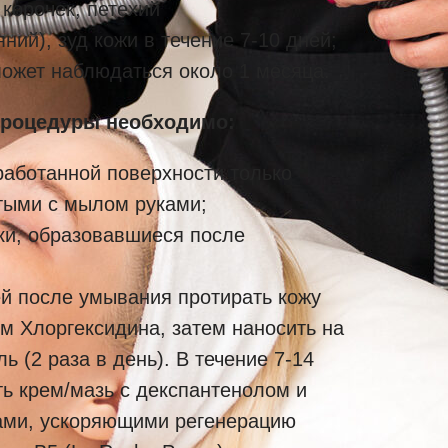
 корочек, петехий
ний), зуд кожи в течение 7-10 дней;
может наблюдаться около 1 месяца.
процедуры необходимо:
работанной поверхности только
ыми с мылом руками;
ки, образовавшиеся после
ей после умывания протирать кожу
м Хлоргексидина, затем наносить на
ь (2 раза в день). В течение 7-14
ь крем/мазь с декспантенолом и
ами, ускоряющими регенерацию