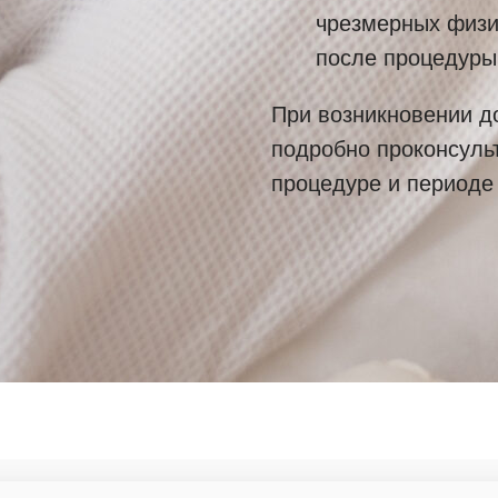
чрезмерных физич
после процедуры
При возникновении д
подробно проконсульт
процедуре и периоде