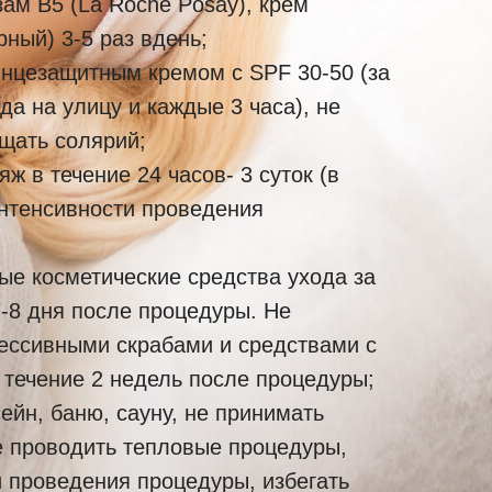
ам В5 (La Roche Posay), крем
ный) 3-5 раз вдень;
лнцезащитным кремом с SPF 30-50 (за
да на улицу и каждые 3 часа), не
ещать солярий;
яж в течение 24 часов- 3 суток (в
интенсивности проведения
ые косметические средства ухода за
-8 дня после процедуры. Не
рессивными скрабами и средствами с
 течение 2 недель после процедуры;
ейн, баню, сауну, не принимать
е проводить тепловые процедуры,
и проведения процедуры, избегать