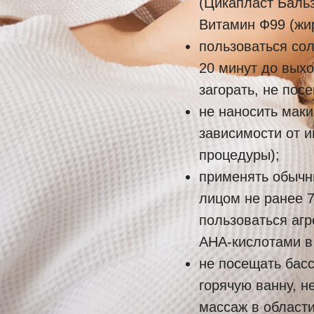
(Цикапласт Бальз
Витамин Ф99 (жир
пользоваться со
20 минут до выхо
загорать, не пос
не наносить маки
зависимости от 
процедуры);
применять обычн
лицом не ранее 7
пользоваться аг
АНА-кислотами в
не посещать басс
горячую ванну, н
массаж в област