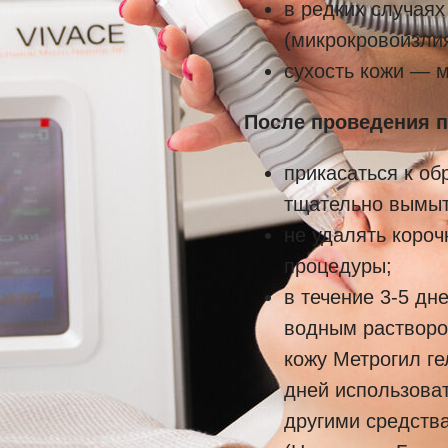
в редких случаях
(микрокровоизлия
сухость кожи — 
После проведения 
прикасаться к об
тщательно вымыт
не удалять короч
процедуры;
в течение 3-5 дн
водным растворо
кожу Метрогил гел
дней использоват
другими средств