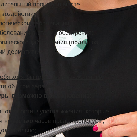
алительный процесс в месте
 воздействия;
логическом заболевании,
болевании в стадии обострения;
гического заболевания (поллиноз,
ий дерматит).
себя хотя бы один из перечисленных
е об этом заранее.
уры возможно возникновение:
, отечности, чувства жжения, которые
я несколько часов после процедуры,
должительно;