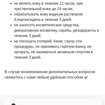
не мочить кожу в течение 12 часов, при
Позвонить нам
чувствительной коже до 24 часов;
обрабатывать кожу водным раствором
Хлоргексидина в течение 3 дней;
Услуги оказывает © 2023
не наносить косметические средства,
ООО "Центр косметологии".
декоративную косметику, скрабы, дезодоранты в
Лицензия № Л041-01126-23/00322276 от
21.06.2018
течение 3 дней;
не посещать солярий, баню, сауну, спа-
процедуры, не принимать горячую ванну, не
загорать, не заниматься активным спортом в
течение 3 дней.
В случае возникновении дополнительных вопросов
свяжитесь с нами любым удобным способом 🌿