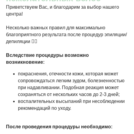
Приветствуем Вас, и благодарим за выбор нашего
центра!
Несколько важных правил для максимально
благоприятного результата после процедур эпиляции/
депиляции 👇🏻
Вследствие процедуры возможно
Главная
Команда
возникновение:
Прайс-лист
покраснения, отечности кожи, которая может
О центре
сопровождаться легким зудом, болезненностью
Услуги
Контакты
при надавливании. Подобная реакция может
сохраняться от нескольких часов до 2-3 дней;
Пациентам
воспалительных высыпаний при несоблюдении
рекомендаций по уходу.
Политика конфиденциальности
После проведения процедуры необходимо:
Оставить заявку