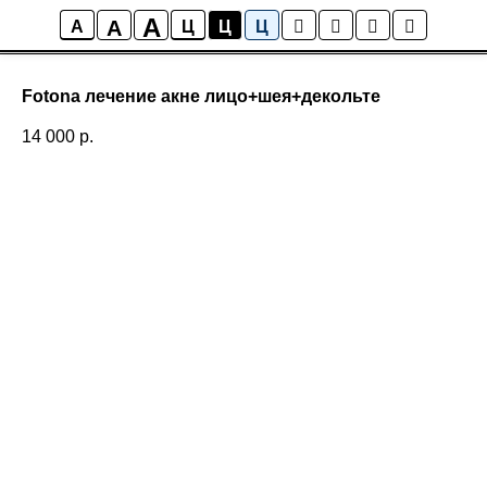
A
A
A
Ц
Ц
Ц
Fotona лечение акне лицо+шея+декольте
14 000
р.