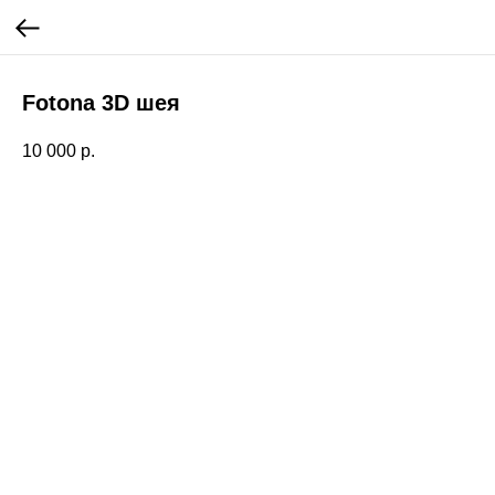
Fotona 3D шея
10 000
р.