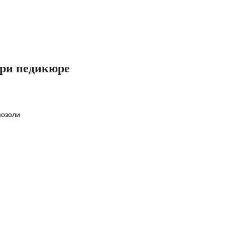
при педикюре
мозоли