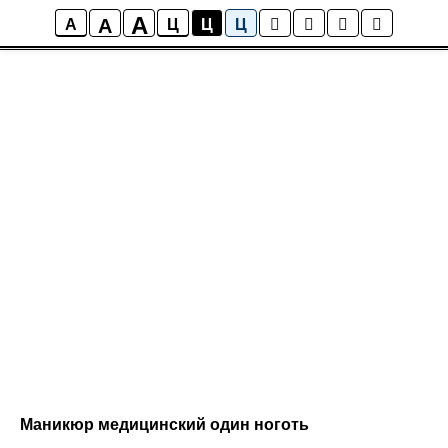
A
A
A
Ц
Ц
Ц
Маникюр медицинский один ноготь